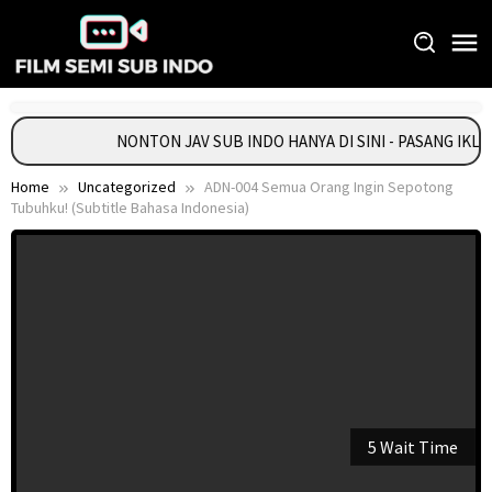
Skip
to
content
NONTON JAV SUB INDO HANYA DI SINI - PASANG IKL
Home
Uncategorized
ADN-004 Semua Orang Ingin Sepotong
Tubuhku! (Subtitle Bahasa Indonesia)
5 Wait Time