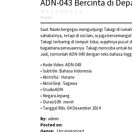
ADN-043 Bercinta di Depa
No votes
Saat Naoki bergegas mengunjungi Takagi di rumah 
sahabatnya, tetapi di sisi lain, ia juga bersemang
Takagi terbaring di tempat tidur, wajahnya pucat 
bagaimana perasaannya. Takagi mencoba untuk berbi
Jadi, tontonlah ADN-043 dengan teks bahasa Ingg
• Kode Video :ADN-043
• Subtitle :Bahasa Indonesia
• AktrisYui : Hatano
• AktorGinji : Sagawa
• StudioADN
• NegaraJepang
• Durasi109 : menit
• Tanggal Rilis :04 Desember 2014
By:
admin
Posted on:
Genre:
Uncategorized