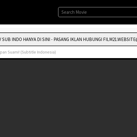
UB INDO HANYA DI SINI - PASANG IKLAN HUBUNGI FILM21.WEBSITE@
pan Suami! (Subtitle Indonesia)