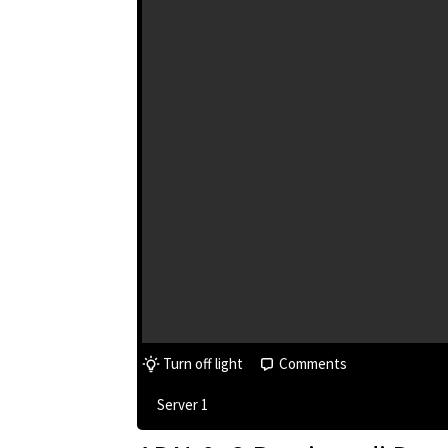
Turn off light
Comments
Server 1