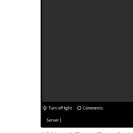
Turn off light
Comments
Server 1