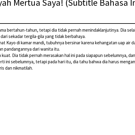
yah Mertua Saya! (Subtitle Bahasa I
a bertahun-tahun, tetapi dia tidak pernah menindaklanjutinya. Dia selal
ri sekadar tergila-gila yang tidak berbahaya.
ihat Kayo di kamar mandi, tubuhnya bersinar karena kehangatan uap air d
n pandangannya dari wanita itu.
kuat. Dia tidak pernah merasakan hal ini pada siapapun sebelumnya, da
ti ini sebelumnya, tetapi pada hari itu, dia tahu bahwa dia harus menga
is dan nikmatilah.