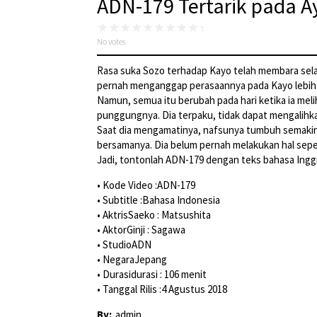
ADN-179 Tertarik pada A
No votes
Rasa suka Sozo terhadap Kayo telah membara selam
pernah menganggap perasaannya pada Kayo lebih da
Namun, semua itu berubah pada hari ketika ia mel
punggungnya. Dia terpaku, tidak dapat mengalihka
Saat dia mengamatinya, nafsunya tumbuh semakin 
bersamanya. Dia belum pernah melakukan hal seper
Jadi, tontonlah ADN-179 dengan teks bahasa Inggr
• Kode Video :ADN-179
• Subtitle :Bahasa Indonesia
• AktrisSaeko : Matsushita
• AktorGinji : Sagawa
• StudioADN
• NegaraJepang
• Durasidurasi : 106 menit
• Tanggal Rilis :4 Agustus 2018
By:
admin