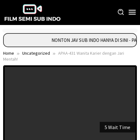
Skip
to
content
NONTON JAV SUB INDO HANYA DI SINI - PA
Home
Uncategorized
APAA-431 Wanita Karier dengan Jari
Mentah!
5 Wait Time