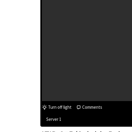
Turn off light
Comments
Server 1