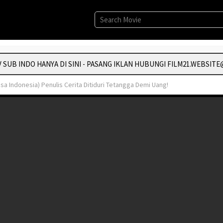
B INDO HANYA DI SINI - PASANG IKLAN HUBUNGI FILM21.WEBSITE@
asa Indonesia) Penulis Cerita Ditiduri Tetangga Demi Uang!