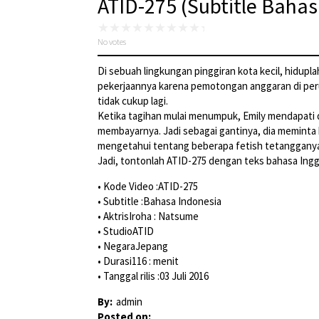
ATID-275 (Subtitle Bahas
No votes
Di sebuah lingkungan pinggiran kota kecil, hidup
pekerjaannya karena pemotongan anggaran di perus
tidak cukup lagi.
Ketika tagihan mulai menumpuk, Emily mendapati di
membayarnya. Jadi sebagai gantinya, dia meminta 
mengetahui tentang beberapa fetish tetangganya
Jadi, tontonlah ATID-275 dengan teks bahasa Inggr
• Kode Video :ATID-275
• Subtitle :Bahasa Indonesia
• AktrisIroha : Natsume
• StudioATID
• NegaraJepang
• Durasi116 : menit
• Tanggal rilis :03 Juli 2016
By:
admin
Posted on: