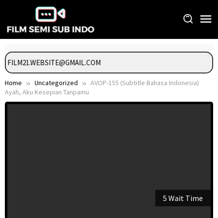
Skip
to
content
GI FILM21.WEBSITE@GMAIL.COM
Home
Uncategorized
AVOP-155 (Subtitle Bahasa Indonesia)
Ayah, Aku Kesepian Tanpamu
5 Wait Time