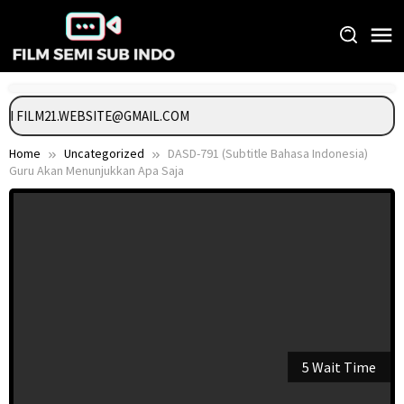
Skip
to
content
NGI FILM21.WEBSITE@GMAIL.COM
Home
Uncategorized
DASD-791 (Subtitle Bahasa Indonesia)
Guru Akan Menunjukkan Apa Saja
5 Wait Time