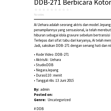
DDB-271 Berbicara Koto
No votes
Ai Uehara adalah seorang aktris dan model Jepan
penampilannya yang sensasional, ia telah merebut 
hiburan sebagai idola gravure sebelum bertransisi
Terlepas dari sifat tabu dari karyanya, Ai telah 
Jadi, saksikan DDB-271 dengan senang hati dan ni
• Kode Video :DDB-271
• AktrisAi : Uehara
• StudioDDB
• NegaraJepang
• Durasi110 : menit
• Tanggal rilis :13 Juni 2015
By:
admin
Posted on:
Genre:
Uncategorized
DDB