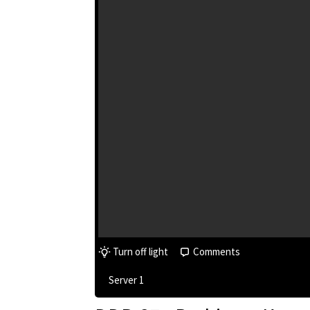
Turn off light
Comments
Server 1