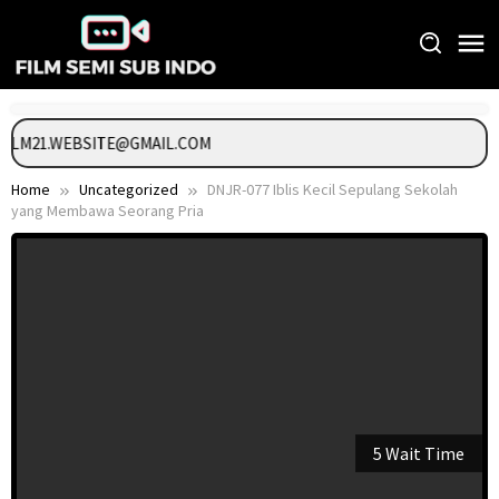
Skip
to
content
 FILM21.WEBSITE@GMAIL.COM
Home
Uncategorized
DNJR-077 Iblis Kecil Sepulang Sekolah
yang Membawa Seorang Pria
5 Wait Time