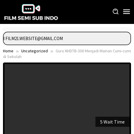
Skip
to
content
NGI FILM21.WEBSITE@GMAIL.COM
Home
Uncategorized
Guru NHDTB-300 Menjadi Mainan Cumi-cumi
di Sekolah
5 Wait Time