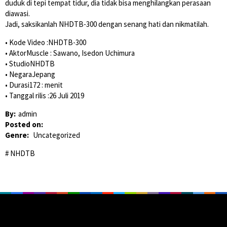
duduk di tepi tempat tidur, dia tidak bisa menghilangkan perasaan
diawasi.
Jadi, saksikanlah NHDTB-300 dengan senang hati dan nikmatilah.
• Kode Video :NHDTB-300
• AktorMuscle : Sawano, Isedon Uchimura
• StudioNHDTB
• NegaraJepang
• Durasi172 : menit
• Tanggal rilis :26 Juli 2019
By:
admin
Posted on:
Genre:
Uncategorized
NHDTB