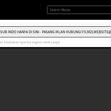
B INDO HANYA DI SINI - PASANG IKLAN HUBUNGI FILM21.WEBSITE@G
ri Tembakan Sperma Vagina Lebih Lanjut