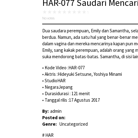
HAR-077 Saudari Mencar
No votes
Dua saudara perempuan, Emily dan Samantha, selal
berdua. Namun, ada satu hal yang benar-benar me
dalam vagina dan mereka mencarinya kapan pun mere
Emily, sang kakak perempuan, adalah orang yang m
suka mendorong batas-batas. Samantha, di sisi lai
• Kode Video :HAR-077
• Aktris :Hideyuki Setsune, Yoshiya Minami
• StudioHAR
• NegaraJepang
• Durasidurasi : 121 menit
• Tanggal rilis :17 Agustus 2017
By:
admin
Posted on:
Genre:
Uncategorized
HAR