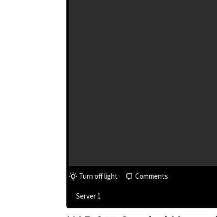
Turn off light
Comments
Server 1