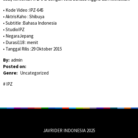
• Kode Video :IPZ-645
• AktrisKaho : Shibuya
• Subtitle :Bahasa Indonesia
• StudioIPZ
• NegaraJepang
• Durasi118 : menit
• Tanggal Rilis :29 Oktober 2015
By:
admin
Posted on:
Genre:
Uncategorized
IPZ
JAVRIDER INDONESIA 2025