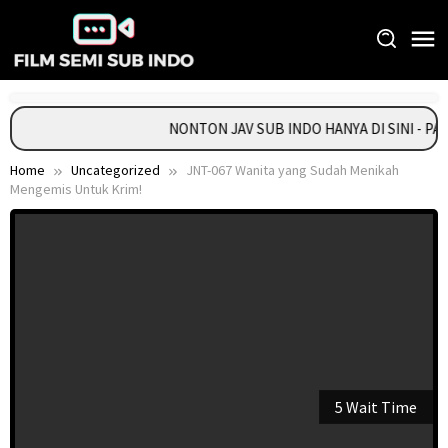
Skip
to
content
NONTON JAV SUB INDO HANYA DI SINI - P
Home
Uncategorized
JNT-067 Wanita yang Sudah Menikah
Mengemis Untuk Krim!
5 Wait Time