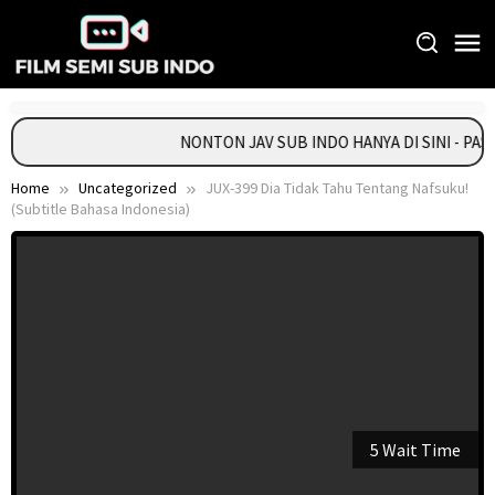
Skip
to
content
NONTON JAV SUB INDO HANYA DI SINI - PA
Home
Uncategorized
JUX-399 Dia Tidak Tahu Tentang Nafsuku!
(Subtitle Bahasa Indonesia)
5 Wait Time