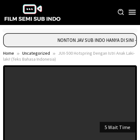
Skip
to
content
NONTON JAV SUB INDO HANYA DI SINI -
Home
Uncategorized
JUX-500 Hotspring Dengan Istri Anak Laki-
laki! (Teks Bahasa Indonesia)
5 Wait Time