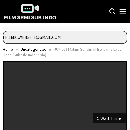
Skip
to
content
GI FILM21.WEBSITE@GMAIL.COM
Home
Uncategorized
JUY-603 Malam Sendirian Bersama Lady
Boss (Subtitle Indonesia)
5 Wait Time