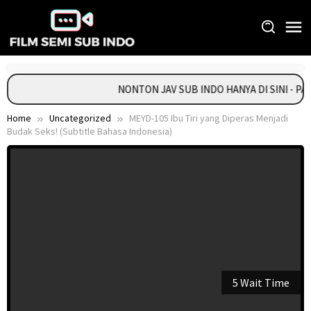
Skip
to
content
NONTON JAV SUB INDO HANYA DI SINI - P
Home
Uncategorized
MEYD-105 Ibu Tiri yang Diperas Menjadi
Budak Seks! (Subtitle Bahasa Indonesia)
5 Wait Time