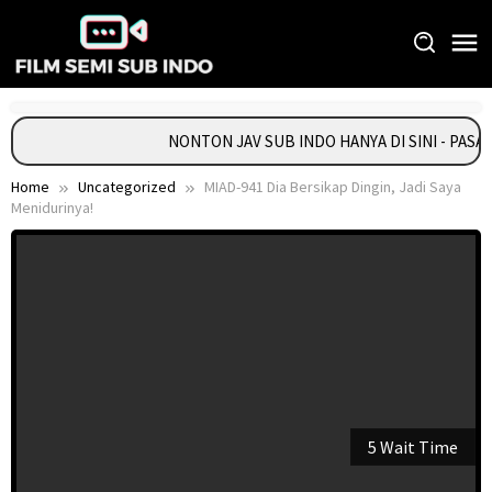
Skip
to
content
NONTON JAV SUB INDO HANYA DI SINI - PAS
Home
Uncategorized
MIAD-941 Dia Bersikap Dingin, Jadi Saya
Menidurinya!
5 Wait Time