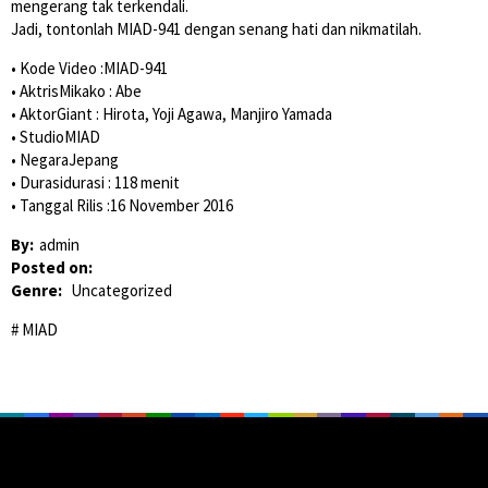
mengerang tak terkendali.
Jadi, tontonlah MIAD-941 dengan senang hati dan nikmatilah.
• Kode Video :MIAD-941
• AktrisMikako : Abe
• AktorGiant : Hirota, Yoji Agawa, Manjiro Yamada
• StudioMIAD
• NegaraJepang
• Durasidurasi : 118 menit
• Tanggal Rilis :16 November 2016
By:
admin
Posted on:
Genre:
Uncategorized
MIAD