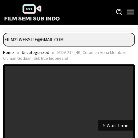
Skip
to
content
GI FILM21.WEBSITE@GMAIL.COM
Home
Uncategorized
MIDV-214 [4K] Ceramah Arina Memberi
Ciuman Godaan (Subtitle Indonesia)
5 Wait Time