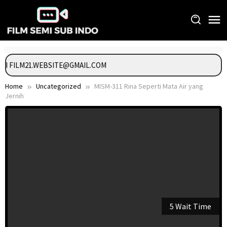
Skip
to
content
NGI FILM21.WEBSITE@GMAIL.COM
Home
Uncategorized
MISM-311 Rina Seperti Mata Air yang
Jernih
5 Wait Time