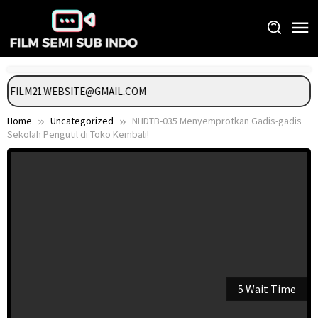
Skip
to
content
GI FILM21.WEBSITE@GMAIL.COM
Home
Uncategorized
NHDTB-035 Menyemprotkan Gadis-gadis
Sekolah Pengutil di Toko Kembali!
5 Wait Time