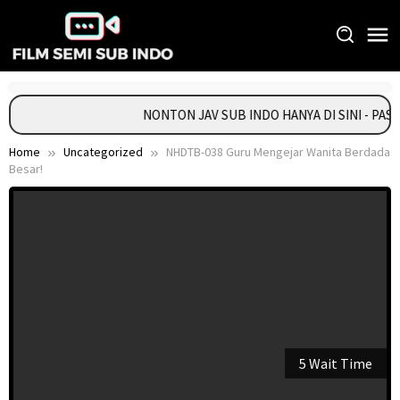
Skip
to
content
NONTON JAV SUB INDO HANYA DI SINI - PA
Home
Uncategorized
NHDTB-038 Guru Mengejar Wanita Berdada
Besar!
5 Wait Time