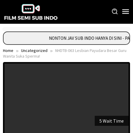
Skip
to
content
NONTON JAV SUB INDO HANYA DI SINI - PA
Home
Uncategorized
NHDTB-063 Lesbian Payudara Besar Guru
Wanita Suka Sperma!
5 Wait Time