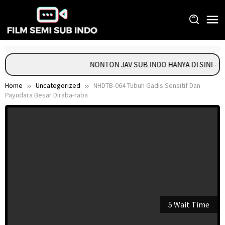
Skip
to
content
NONTON JAV SUB INDO HANYA DI SINI - 
Home
Uncategorized
NHDTB-064 Tubuh Gadis Sensitif Dan
Payudara Besar Diraba-raba
5 Wait Time