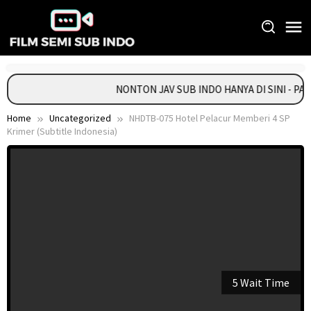
Skip
to
content
NONTON JAV SUB INDO HANYA DI SINI - PA
Home
Uncategorized
NHDTB-075 Hotel Pelacur Memberi 4 SP
Krimer (Subtitle Indonesia)
5 Wait Time