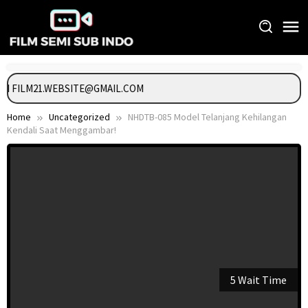
Skip
to
content
GI FILM21.WEBSITE@GMAIL.COM
Home
Uncategorized
NHDTB-085 Model Telanjang Kehilangan
Kendali Saat Menggambar!
5 Wait Time