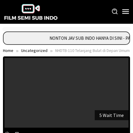
Skip
to
content
NONTON JAV SUB INDO HANYA DI SINI - PA
Home
Uncategorized
NHDTB-110 Telanjang Bulat di Depan Umum
5 Wait Time