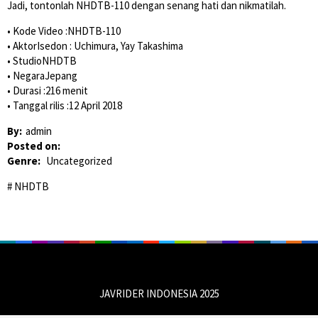
Jadi, tontonlah NHDTB-110 dengan senang hati dan nikmatilah.
• Kode Video :NHDTB-110
• AktorIsedon : Uchimura, Yay Takashima
• StudioNHDTB
• NegaraJepang
• Durasi :216 menit
• Tanggal rilis :12 April 2018
By:
admin
Posted on:
Genre:
Uncategorized
NHDTB
JAVRIDER INDONESIA 2025