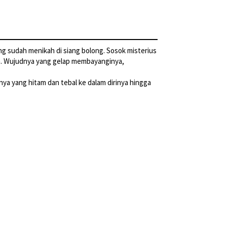
g sudah menikah di siang bolong. Sosok misterius
n. Wujudnya yang gelap membayanginya,
a yang hitam dan tebal ke dalam dirinya hingga