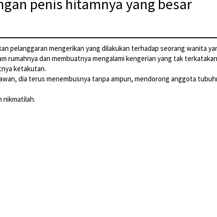
gan penis hitamnya yang besar
kan pelanggaran mengerikan yang dilakukan terhadap seorang wanita yan
lam rumahnya dan membuatnya mengalami kengerian yang tak terkataka
nya ketakutan.
elawan, dia terus menembusnya tanpa ampun, mendorong anggota tubuhny
 nikmatilah.