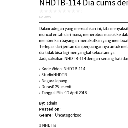
NHDTB-114 Dia cums den
No votes
Dalam adegan yang meresahkan ini, kita menyaksi
muncul entah dari mana, menerobos masuk ke da
memberikan bayangan menakutkan yang membuat
Terlepas dari jeritan dan perjuangannya untuk m
dia tidak bisa lagi menyangkal kekuatannya.
Jadi, saksikan NHDTB-114 dengan senang hati dan
• Kode Video :NHDTB-114
• StudioNHDTB
• NegaraJepang
• Durasi125 : menit
• Tanggal Rilis :12 April 2018
By:
admin
Posted on:
Genre:
Uncategorized
NHDTB