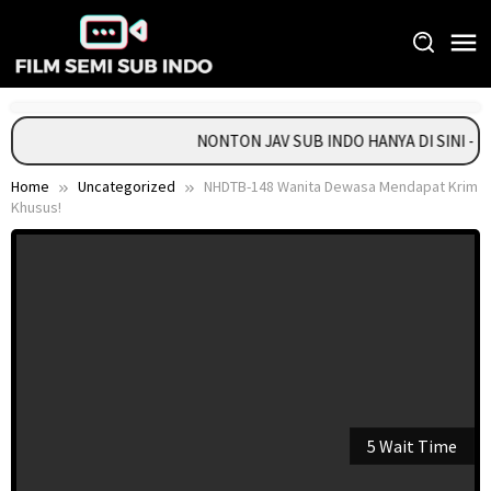
Skip
to
content
NONTON JAV SUB INDO HANYA DI SINI - 
Home
Uncategorized
NHDTB-148 Wanita Dewasa Mendapat Krim
Khusus!
5 Wait Time