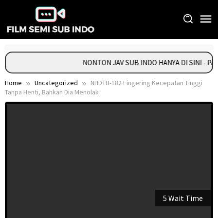
Skip
to
content
NONTON JAV SUB INDO HANYA DI SINI - P
Home
Uncategorized
NHDTB-182 Fingering Kecepatan Tinggi
Tanpa Henti, Bahkan Dia Menolak
5 Wait Time