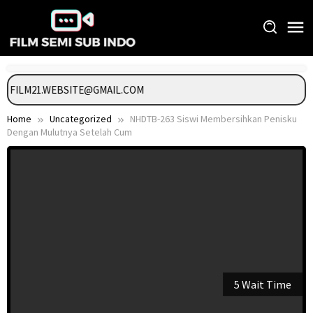
Skip
to
content
GI FILM21.WEBSITE@GMAIL.COM
Home
Uncategorized
NHDTB-263 Siswi Membersihkan Penisku
Dengan Mulutnya Setelah Cum
5 Wait Time