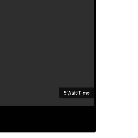
5 Wait Time