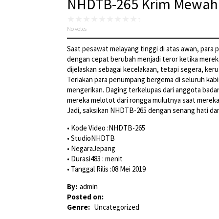
NHDTB-265 Krim Mewah 
No votes
Saat pesawat melayang tinggi di atas awan, pa
dengan cepat berubah menjadi teror ketika mereka 
dijelaskan sebagai kecelakaan, tetapi segera, k
Teriakan para penumpang bergema di seluruh kabi
mengerikan. Daging terkelupas dari anggota bada
mereka melotot dari rongga mulutnya saat mereka
Jadi, saksikan NHDTB-265 dengan senang hati dan
• Kode Video :NHDTB-265
• StudioNHDTB
• NegaraJepang
• Durasi483 : menit
• Tanggal Rilis :08 Mei 2019
By:
admin
Posted on:
Genre:
Uncategorized