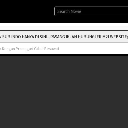
UB INDO HANYA DI SINI - PASANG IKLAN HUBUNGI FILM21.WEBSITE@
 Dengan Pramugari Cabul Pesawat