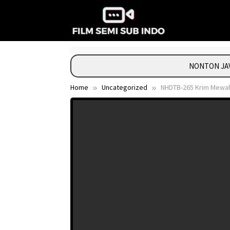
Skip
to
content
NONTON JAV S
Home
Uncategorized
NHDTB-265 Krim Mewah