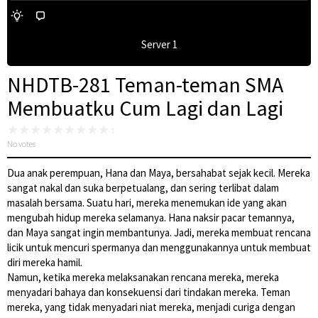
Server 1
NHDTB-281 Teman-teman SMA
Membuatku Cum Lagi dan Lagi
No votes
Dua anak perempuan, Hana dan Maya, bersahabat sejak kecil. Mereka
sangat nakal dan suka berpetualang, dan sering terlibat dalam
masalah bersama. Suatu hari, mereka menemukan ide yang akan
mengubah hidup mereka selamanya. Hana naksir pacar temannya,
dan Maya sangat ingin membantunya. Jadi, mereka membuat rencana
licik untuk mencuri spermanya dan menggunakannya untuk membuat
diri mereka hamil.
Namun, ketika mereka melaksanakan rencana mereka, mereka
menyadari bahaya dan konsekuensi dari tindakan mereka. Teman
mereka, yang tidak menyadari niat mereka, menjadi curiga dengan