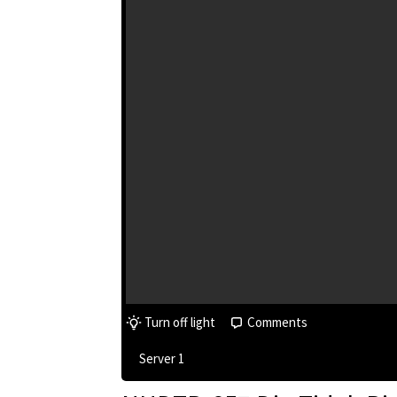
Turn off light
Comments
Server 1