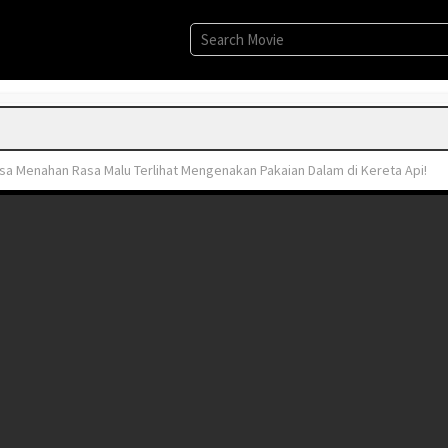
isa Menahan Rasa Malu Terlihat Mengenakan Pakaian Dalam di Kereta Api!