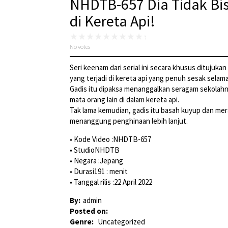
NHDTB-657 Dia Tidak Bi
di Kereta Api!
No votes
Seri keenam dari serial ini secara khusus ditujuka
yang terjadi di kereta api yang penuh sesak sela
Gadis itu dipaksa menanggalkan seragam sekolahny
mata orang lain di dalam kereta api.
Tak lama kemudian, gadis itu basah kuyup dan mer
menanggung penghinaan lebih lanjut.
• Kode Video :NHDTB-657
• StudioNHDTB
• Negara :Jepang
• Durasi191 : menit
• Tanggal rilis :22 April 2022
By:
admin
Posted on:
Genre:
Uncategorized