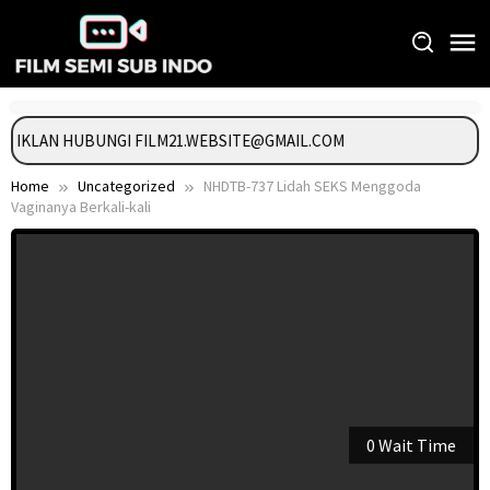
Skip
to
content
ANG IKLAN HUBUNGI FILM21.WEBSITE@GMAIL.COM
Home
Uncategorized
NHDTB-737 Lidah SEKS Menggoda
Vaginanya Berkali-kali
0 Wait Time