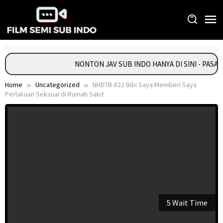
Skip
to
content
NONTON JAV SUB INDO HANYA DI SINI - PASA
Home
Uncategorized
NHDTB-822 Bibi Saya Memberi Saya
Perlakuan Seksual di Rumah Sakit
5 Wait Time