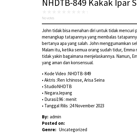
NHDTB-849 Kakak Ipar S
No votes
John tidak bisa menahan diri untuk tidak mencuri p
menangkap tatapannya yang membalas tatapannya. 
bertanya apa yang salah. John menggumamkan sebu
Malam itu, ketika semua orang sudah tidur, Emm
tidak yakin bagaimana menjelaskannya. Namun, 
yang aman dan konsensual.
• Kode Video :NHDTB-849
• Aktris :Ren Ichinose, Arisa Seina
• StudioNHDTB
• NegaraJepang
• Durasi196 : menit
• Tanggal Rilis :24 November 2023
By:
admin
Posted on:
Genre:
Uncategorized