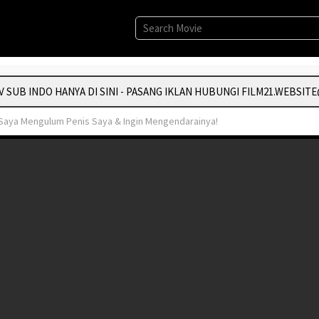
UB INDO HANYA DI SINI - PASANG IKLAN HUBUNGI FILM21.WEBSITE@
Saya Mengulum Penis Saya & Ingin Mengendarainya!