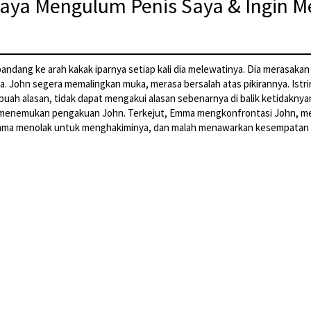
aya Mengulum Penis Saya & Ingin M
andang ke arah kakak iparnya setiap kali dia melewatinya. Dia merasakan p
John segera memalingkan muka, merasa bersalah atas pikirannya. Istr
ah alasan, tidak dapat mengakui alasan sebenarnya di balik ketidakny
a menemukan pengakuan John. Terkejut, Emma mengkonfrontasi John, me
Emma menolak untuk menghakiminya, dan malah menawarkan kesempatan 