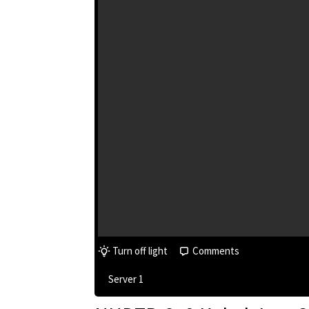
Turn off light
Comments
Server 1