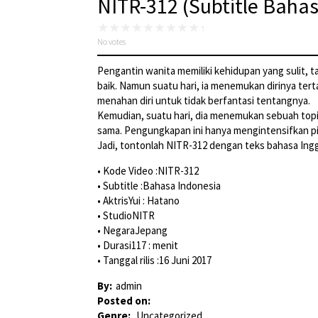
NITR-312 (Subtitle Baha
No votes
Pengantin wanita memiliki kehidupan yang sulit, t
baik. Namun suatu hari, ia menemukan dirinya tert
menahan diri untuk tidak berfantasi tentangnya.
Kemudian, suatu hari, dia menemukan sebuah top
sama. Pengungkapan ini hanya mengintensifkan pik
Jadi, tontonlah NITR-312 dengan teks bahasa Inggr
• Kode Video :NITR-312
• Subtitle :Bahasa Indonesia
• AktrisYui : Hatano
• StudioNITR
• NegaraJepang
• Durasi117 : menit
• Tanggal rilis :16 Juni 2017
By:
admin
Posted on:
Genre:
Uncategorized