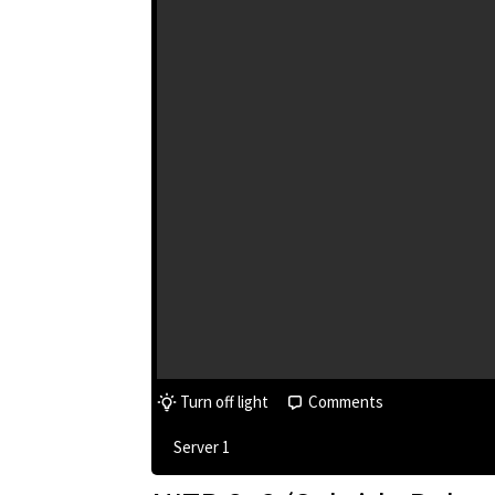
Turn off light
Comments
Server 1