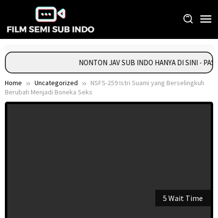
Skip
to
content
NONTON JAV SUB INDO HANYA DI SINI - PA
Home
Uncategorized
NSFS-259 Istri Suami yang Berselingkuh
Berubah Menjadi Boneka Seks
5 Wait Time