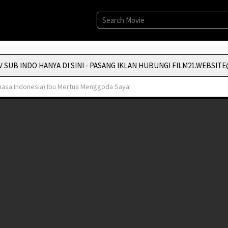
UB INDO HANYA DI SINI - PASANG IKLAN HUBUNGI FILM21.WEBSITE@
hasa Indonesia) Ibu Mertua Menggoda Saya!