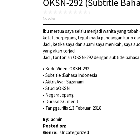
OKSN-292 (Subtitle Baha
No votes
Ibu mertua saya selalu menjadi wanita yang tabah 
ketat, berpegang teguh pada pandangan kuno dan 
Jadi, ketika saya dan suami saya menikah, saya 
yang akan terjadi.
Jadi, tontonlah OKSN-292 dengan subtitle bahasa I
• Kode Video :OKSN-292
• Subtitle :Bahasa Indonesia
• AktrisAya : Sazanami
• StudioOKSN
• NegaraJepang
• Durasi123 : menit
• Tanggal rilis :13 Februari 2018
By:
admin
Posted on:
Genre:
Uncategorized