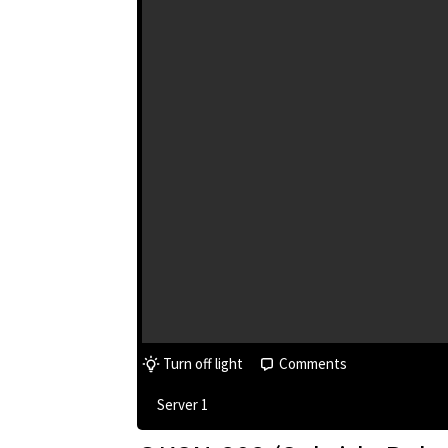
Turn off light
Comments
Server 1