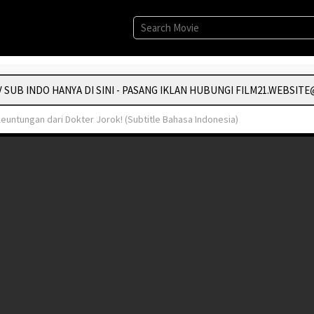
B INDO HANYA DI SINI - PASANG IKLAN HUBUNGI FILM21.WEBSITE@
untungan dari Dokter Jorok! (Subtitle Bahasa Indonesia)