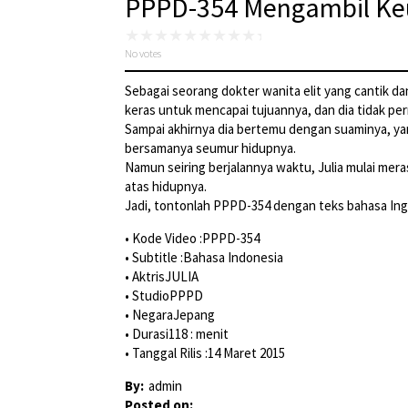
PPPD-354 Mengambil Keun
No votes
Sebagai seorang dokter wanita elit yang cantik da
keras untuk mencapai tujuannya, dan dia tidak p
Sampai akhirnya dia bertemu dengan suaminya, yan
bersamanya seumur hidupnya.
Namun seiring berjalannya waktu, Julia mulai mera
atas hidupnya.
Jadi, tontonlah PPPD-354 dengan teks bahasa Ingg
• Kode Video :PPPD-354
• Subtitle :Bahasa Indonesia
• AktrisJULIA
• StudioPPPD
• NegaraJepang
• Durasi118 : menit
• Tanggal Rilis :14 Maret 2015
By:
admin
Posted on: