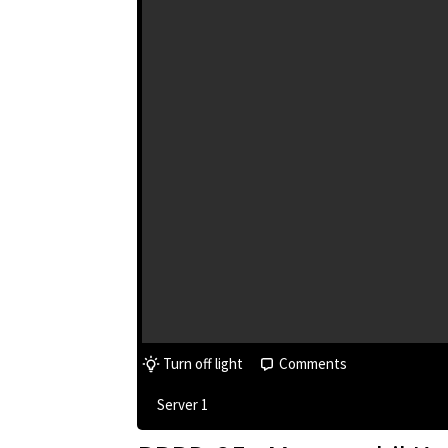
Turn off light
Comments
Server 1