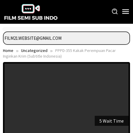
Skip
to
content
GI FILM21.WEBSITE@GMAIL.COM
Home
Uncategorized
PPPD-355 Kakak Perempuan Pacar
Inginkan Krim (Subtitle Indonesia)
5 Wait Time