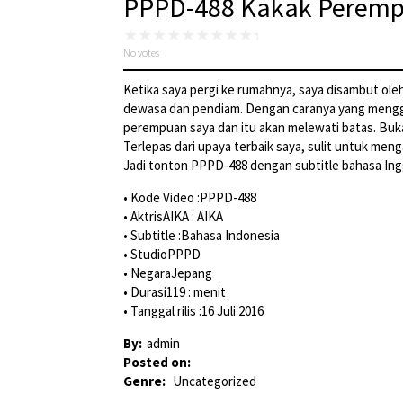
PPPD-488 Kakak Perempu
No votes
Ketika saya pergi ke rumahnya, saya disambut o
dewasa dan pendiam. Dengan caranya yang menggod
perempuan saya dan itu akan melewati batas. Bukan
Terlepas dari upaya terbaik saya, sulit untuk 
Jadi tonton PPPD-488 dengan subtitle bahasa Ingg
• Kode Video :PPPD-488
• AktrisAIKA : AIKA
• Subtitle :Bahasa Indonesia
• StudioPPPD
• NegaraJepang
• Durasi119 : menit
• Tanggal rilis :16 Juli 2016
By:
admin
Posted on:
Genre:
Uncategorized