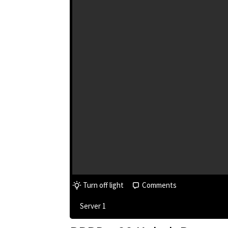
Turn off light
Comments
Server 1