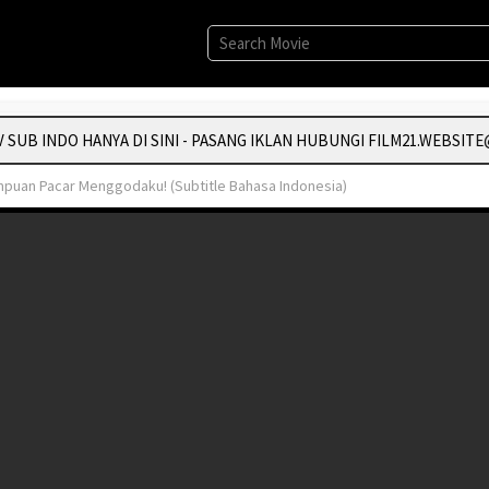
UB INDO HANYA DI SINI - PASANG IKLAN HUBUNGI FILM21.WEBSITE@
puan Pacar Menggodaku! (Subtitle Bahasa Indonesia)