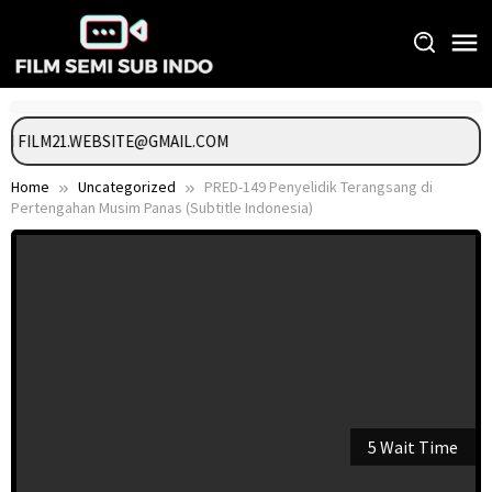
Skip
to
content
GI FILM21.WEBSITE@GMAIL.COM
Home
Uncategorized
PRED-149 Penyelidik Terangsang di
Pertengahan Musim Panas (Subtitle Indonesia)
5 Wait Time