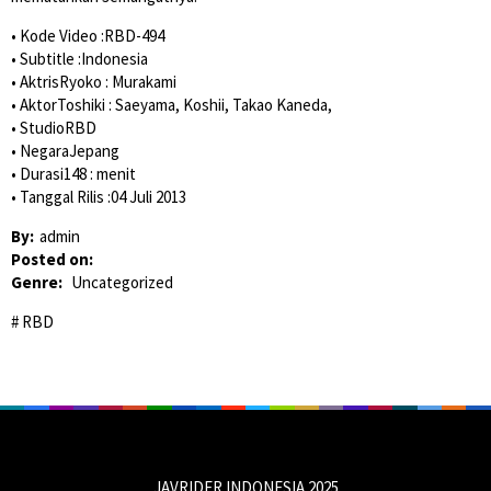
• Kode Video :RBD-494
• Subtitle :Indonesia
• AktrisRyoko : Murakami
• AktorToshiki : Saeyama, Koshii, Takao Kaneda,
• StudioRBD
• NegaraJepang
• Durasi148 : menit
• Tanggal Rilis :04 Juli 2013
By:
admin
Posted on:
Genre:
Uncategorized
RBD
JAVRIDER INDONESIA 2025