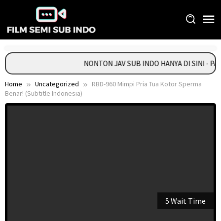
Skip
to
content
NONTON JAV SUB INDO HANYA DI SINI - P
Home
Uncategorized
RBD-960 Mimpi Pria Tua Kotor Sperma
Benar! (Subtitle Indonesia)
5 Wait Time