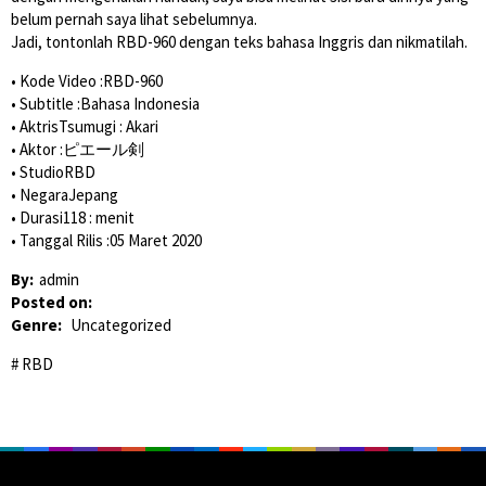
belum pernah saya lihat sebelumnya.
Jadi, tontonlah RBD-960 dengan teks bahasa Inggris dan nikmatilah.
• Kode Video :RBD-960
• Subtitle :Bahasa Indonesia
• AktrisTsumugi : Akari
• Aktor :ピエール剣
• StudioRBD
• NegaraJepang
• Durasi118 : menit
• Tanggal Rilis :05 Maret 2020
By:
admin
Posted on:
Genre:
Uncategorized
RBD