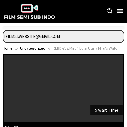
Skip
to
content
NGI FILM21.WEBSITE@GMAIL.COM
Home
Uncategorized
REBD-752 Miru4 Edisi Utara Miru’s Walk
5 Wait Time