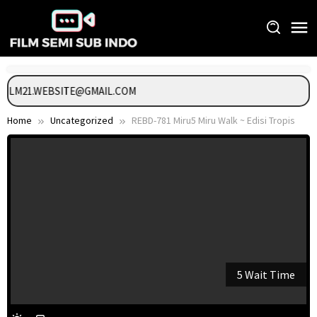
Skip
to
content
 FILM21.WEBSITE@GMAIL.COM
Home
Uncategorized
REBD-781 Miru5 Miru Walk ~ Edisi Tropis
5 Wait Time