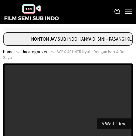
Skip
to
content
NONTON JAV SUB INDO HANYA DI SINI - PASANG IKL
Home
Uncategorized
SCPX-491 NTR Nyata Dengan Istri & Bos
Saya
5 Wait Time