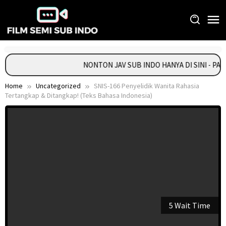
Skip
to
content
NONTON JAV SUB INDO HANYA DI SINI - PA
Home
Uncategorized
SNIS-166 Penyelidik Wanita Rahasia
Tertangkap & Ditangkap! (Teks Bahasa Indonesia)
5 Wait Time